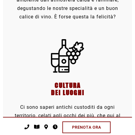
degustando le nostre specialità e un buon
calice di vino. È forse questa la felicità?
CULTURA
DEI LUOGHI
Ci sono saperi antichi custoditi da ogni
territorio, celati agli occhi dei più, che qui al
Tastuma si lasciano scoprire da chi vuole
PRENOTA ORA
conoscere quel luogo, la sua storia, le sue